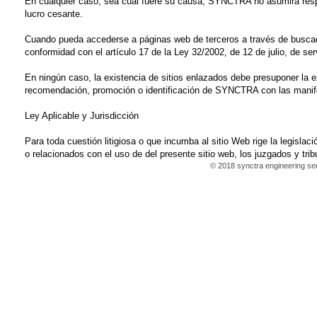
En cualquier caso, sea cual fuere su causa, SYNCTRA no asumirá respo
lucro cesante.
Cuando pueda accederse a páginas web de terceros a través de busca
conformidad con el artículo 17 de la Ley 32/2002, de 12 de julio, de ser
En ningún caso, la existencia de sitios enlazados debe presuponer la e
recomendación, promoción o identificación de SYNCTRA con las manife
Ley Aplicable y Jurisdicción
Para toda cuestión litigiosa o que incumba al sitio Web rige la legisla
o relacionados con el uso de del presente sitio web, los juzgados y tr
© 2018 synctra engineering serv